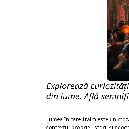
Explorează curiozități
din lume. Află semnifi
Lumea în care trăim este un mozai
contextul propriei istorii și geo