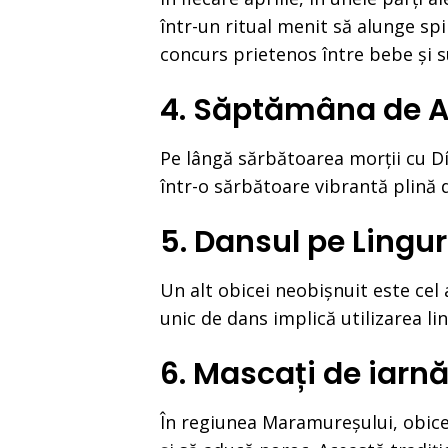
într-un ritual menit să alunge sp
concurs prietenos între bebe și 
4. Săptămâna de A
Pe lângă sărbătoarea morții cu Dí
într-o sărbătoare vibrantă plină de
5. Dansul pe Lingur
Un alt obicei neobișnuit este cel 
unic de dans implică utilizarea l
6. Mascați de iarn
În regiunea Maramureșului, obicei