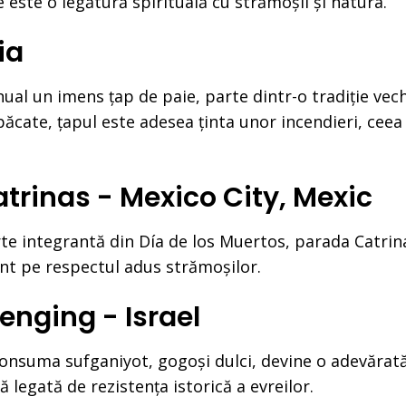
e este o legătură spirituală cu strămoșii și natura.
ia
anual un imens țap de paie, parte dintr-o tradiție ve
 păcate, țapul este adesea ținta unor incendieri, ceea
atrinas - Mexico City, Mexic
e integrantă din Día de los Muertos, parada Catrinas
nt pe respectul adus strămoșilor.
enging - Israel
 consuma sufganiyot, gogoși dulci, devine o adevărat
ă legată de rezistența istorică a evreilor.