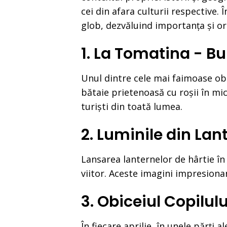
cei din afara culturii respective.
glob, dezvăluind importanța și ori
1. La Tomatina - B
Unul dintre cele mai faimoase obi
bătaie prietenoasă cu roșii în micu
turiști din toată lumea.
2. Luminile din Lan
Lansarea lanternelor de hârtie în
viitor. Aceste imagini impresiona
3. Obiceiul Copilu
În fiecare aprilie, în unele părți 