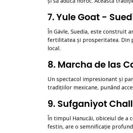
și să aducă noroc. Această tradiți
7. Yule Goat - Sued
În Gävle, Suedia, este construit 
fertilitatea și prosperitatea. Din
local.
8. Marcha de las C
Un spectacol impresionant și part
tradițiilor mexicane, punând acce
9. Sufganiyot Chall
În timpul Hanucăi, obiceiul de a
festin, are o semnificație profund