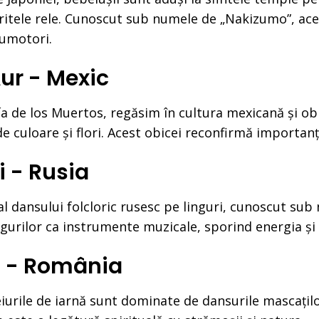
iritele rele. Cunoscut sub numele de „Nakizumo”, aces
sumotori.
ur - Mexic
a de los Muertos, regăsim în cultura mexicană și obic
 culoare și flori. Acest obicei reconfirmă importanța v
i - Rusia
al dansului folcloric rusesc pe linguri, cunoscut sub
ingurilor ca instrumente muzicale, sporind energia și
ă - România
urile de iarnă sunt dominate de dansurile mascaților