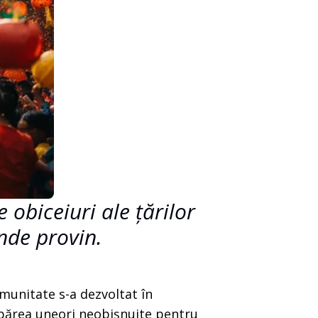
 obiceiuri ale țărilor
unde provin.
omunitate s-a dezvoltat în
t părea uneori neobișnuite pentru