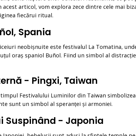
 În acest articol, vom explora zece dintre cele mai biz
ginea fiecărui ritual.
uñol, Spania
ceiuri neobișnuite este festivalul La Tomatina, unde
țul oraș spaniol Buñol. Fiind un simbol al distracției
ternă - Pingxi, Taiwan
 timpul Festivalului Luminilor din Taiwan simbolizea
nte sunt un simbol al speranței și armoniei.
lui Suspinând - Japonia
ale Japoniei, bebelușii sunt aduși la sfintele temple p