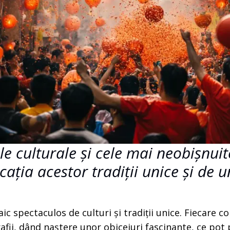
le culturale și cele mai neobișnuite
cația acestor tradiții unice și de 
c spectaculos de culturi și tradiții unice. Fiecare c
grafii, dând naștere unor obiceiuri fascinante, ce po