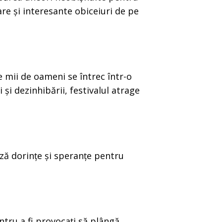
are și interesante obiceiuri de pe
 mii de oameni se întrec într-o
 și dezinhibării, festivalul atrage
ză dorințe și speranțe pentru
entru a fi provocați să plângă,